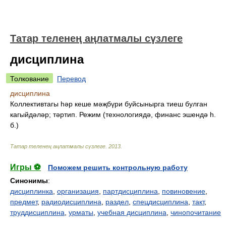
Татар теленең аңлатмалы сүзлеге
дисциплина
Толкование
Перевод
дисциплина
Коллективтагы һәр кеше мәҗбүри буйсынырга тиеш булган
кагыйдәләр; тәртип. Режим (технологиядә, финанс эшендә һ.
б.)
Татар теленең аңлатмалы сүзлеге
.
2013
.
Игры ⚽
Поможем решить контрольную работу
Синонимы
:
дисциплинка
,
организация
,
партдисциплина
,
повиновение
,
предмет
,
радиодисциплина
,
раздел
,
спецдисциплина
,
такт
,
труддисциплина
,
урматы
,
учебная дисциплина
,
чинопочитание