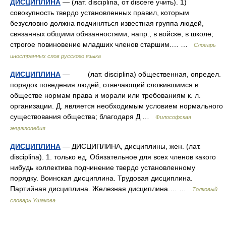
ДИСЦИПЛИНА
— (лат. disciplina, от discere учить). 1)
совокупность твердо установленных правил, которым
безусловно должна подчиняться известная группа людей,
связанных общими обязанностями, напр., в войске, в школе;
строгое повиновение младших членов старшим.… …
Словарь
иностранных слов русского языка
ДИСЦИПЛИНА
— (лат. disciplina) общественная, определ.
порядок поведения людей, отвечающий сложившимся в
обществе нормам права и морали или требованиям к. л.
организации. Д. является необходимым условием нормального
существования общества; благодаря Д …
Философская
энциклопедия
ДИСЦИПЛИНА
— ДИСЦИПЛИНА, дисциплины, жен. (лат.
disciplina). 1. только ед. Обязательное для всех членов какого
нибудь коллектива подчинение твердо установленному
порядку. Воинская дисциплина. Трудовая дисциплина.
Партийная дисциплина. Железная дисциплина.… …
Толковый
словарь Ушакова